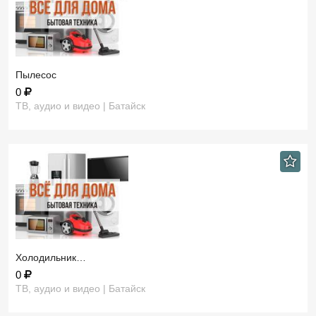
Пылесос
0
ТВ, аудио и видео | Батайск
Холодильник…
0
ТВ, аудио и видео | Батайск