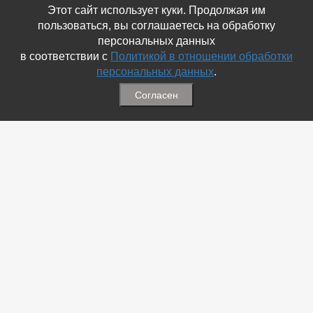
Этот сайт использует куки. Продолжая им
пользоваться, вы соглашаетесь на обработку
персональных данных
в соответствии с
Политикой в отношении обработки
персональных данных
.
Согласен
Связаться с Нами
☎ (86354) 5-35-50
✉ gazetadvd@yandex.ru
WhatsApp +7 918 581 55 10
Информация
-
Обратная связь
-
Политика обработки персональных данных
-
Мы в Соц.Сетях
-
Архив номеров
Меню
-
Избранное
-
Статьи
-
Магазины