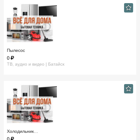
Пылесос
0
ТВ, аудио и видео | Батайск
Холодильник…
0