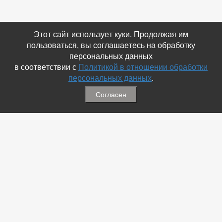
Этот сайт использует куки. Продолжая им
пользоваться, вы соглашаетесь на обработку
персональных данных
в соответствии с
Политикой в отношении обработки
персональных данных
.
Согласен
Связаться с Нами
☎ (86354) 5-35-50
✉ gazetadvd@yandex.ru
WhatsApp +7 918 581 55 10
Информация
-
Обратная связь
-
Политика обработки персональных данных
-
Мы в Соц.Сетях
-
Архив номеров
Меню
-
Избранное