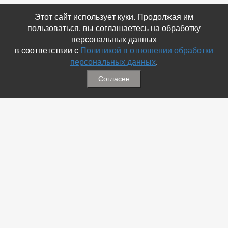
Этот сайт использует куки. Продолжая им
пользоваться, вы соглашаетесь на обработку
персональных данных
в соответствии с
Политикой в отношении обработки
персональных данных
.
Согласен
Связаться с Нами
☎ (86354) 5-35-50
✉ gazetadvd@yandex.ru
WhatsApp +7 918 581 55 10
Информация
-
Обратная связь
-
Политика обработки персональных данных
-
Мы в Соц.Сетях
-
Архив номеров
Меню
-
Избранное
-
Статьи