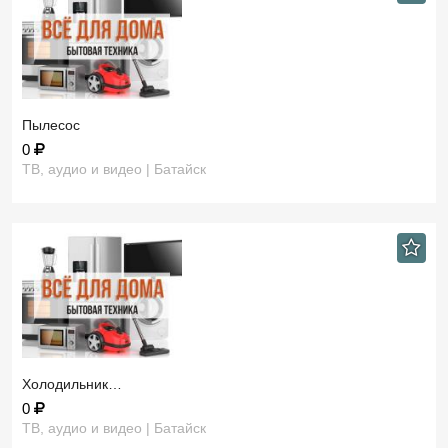
Пылесос
0
ТВ, аудио и видео | Батайск
Холодильник…
0
ТВ, аудио и видео | Батайск