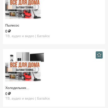
Пылесос
0
ТВ, аудио и видео | Батайск
Холодильник…
0
ТВ, аудио и видео | Батайск