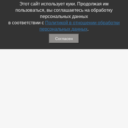
Этот сайт использует куки. Продолжая им
пользоваться, вы соглашаетесь на обработку
персональных данных
в соответствии с
Политикой в отношении обработки
персональных данных
.
Согласен
Связаться с Нами
☎ (86354) 5-35-50
✉ gazetadvd@yandex.ru
WhatsApp +7 918 581 55 10
Информация
-
Обратная связь
-
Политика обработки персональных данных
-
Мы в Соц.Сетях
-
Архив номеров
Меню
-
Избранное
-
Статьи
-
Магазины