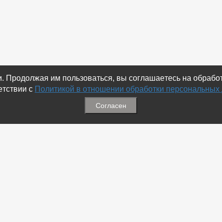
ки. Продолжая им пользоваться, вы соглашаетесь на обраб
етствии с
Политикой в отношении обработки персональных
Согласен
ация
Меню
ая связь
-
Избранное
ика обработки персональных
-
Статьи
-
Магазины
Соц.Сетях
-
Добавить объявление
 номеров
-
Добавить Магазин
-
Добавить Статью
-
Установить приложение