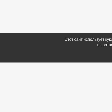
Этот сайт использует ку
в соотв
Связаться с Нами
Информ
☎ (86354) 5-35-50
-
Обратн
✉ gazetadvd@yandex.ru
-
Полит
WhatsApp +7 918 581 55 10
данных
-
Мы в 
-
Архив
© Газета объявлений