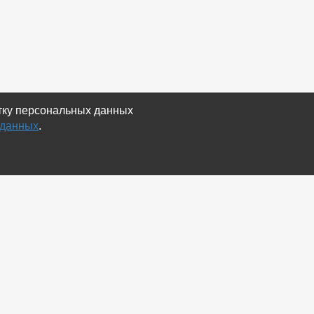
отку персональных данных
 данных
.
Экспорт
Карта сайта
RSS Объявления
RSS Блог (статей)
RSS Магазины