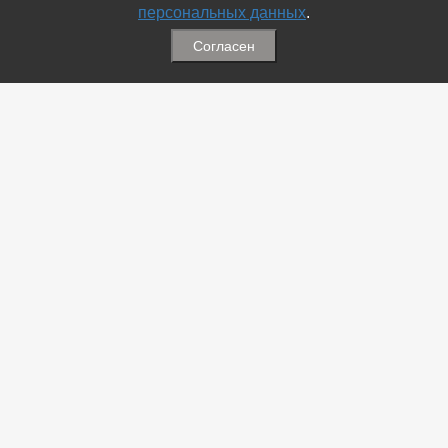
персональных данных
.
Согласен
Связаться с Нами
☎ (86354) 5-35-50
✉ gazetadvd@yandex.ru
WhatsApp +7 918 581 55 10
Информация
-
Обратная связь
-
Политика обработки персональных данных
-
Мы в Соц.Сетях
-
Архив номеров
Меню
-
Избранное
-
Статьи
-
Магазины
-
Добавить объявление
-
Добавить Магазин
-
Добавить Статью
-
Установить приложение
Экспорт