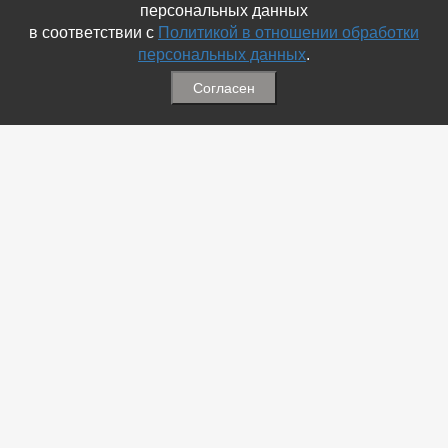
персональных данных
в соответствии с
Политикой в отношении обработки
персональных данных
.
Согласен
Связаться с Нами
☎ (86354) 5-35-50
✉ gazetadvd@yandex.ru
WhatsApp +7 918 581 55 10
Информация
-
Обратная связь
-
Политика обработки персональных данных
-
Мы в Соц.Сетях
-
Архив номеров
Меню
-
Избранное
-
Статьи
-
Магазины
-
Добавить объявление
-
Добавить Магазин
-
Добавить Статью