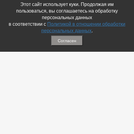
Этот сайт использует куки. Продолжая им
пользоваться, вы соглашаетесь на обработку
персональных данных
в соответствии с
Политикой в отношении обработки
персональных данных
.
Согласен
Связаться с Нами
☎ (86354) 5-35-50
✉ gazetadvd@yandex.ru
WhatsApp +7 918 581 55 10
Информация
-
Обратная связь
-
Политика обработки персональных данных
-
Мы в Соц.Сетях
-
Архив номеров
Меню
-
Избранное
-
Статьи
-
Магазины