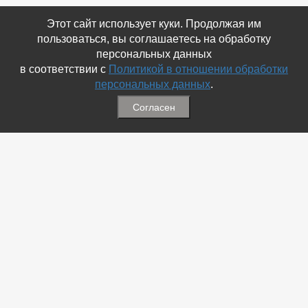
Этот сайт использует куки. Продолжая им
пользоваться, вы соглашаетесь на обработку
персональных данных
в соответствии с
Политикой в отношении обработки
персональных данных
.
Согласен
Связаться с Нами
☎ (86354) 5-35-50
✉ gazetadvd@yandex.ru
WhatsApp +7 918 581 55 10
Информация
-
Обратная связь
-
Политика обработки персональных данных
-
Мы в Соц.Сетях
-
Архив номеров
Меню
-
Избранное
-
Статьи