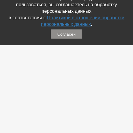
пользоваться, вы соглашаетесь на обработку
персональных данных
в соответствии с
Политикой в отношении обработки
персональных данных
.
Согласен
Связаться с Нами
☎ (86354) 5-35-50
✉ gazetadvd@yandex.ru
WhatsApp +7 918 581 55 10
Информация
-
Обратная связь
-
Политика обработки персональных данных
-
Мы в Соц.Сетях
-
Архив номеров
Меню
-
Избранное
-
Статьи
-
Магазины
-
Добавить объявление