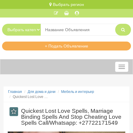
Выбрать регион
+ Подать Объявление
Меню
Главная
Для дома и дачи
Мебель и интерьер
​Quickest Lost Love …
​Quickest Lost Love Spells, Marriage
Binding Spells And Stop Cheating Love
Spells Call/Whatsapp: +27722171549