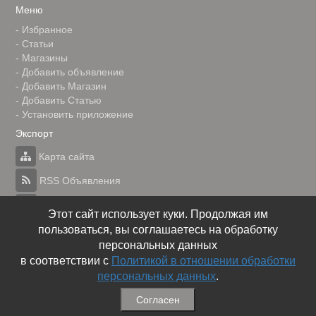
Меню
-
Избранное
-
Статьи
-
Магазины
-
Добавить объявление
-
Добавить Магазин
-
Добавить Статью
-
Установить приложение
Экспорт
Карта сайта
RSS Объявления
RSS Блог (статей)
Этот сайт использует куки. Продолжая им
пользоваться, вы соглашаетесь на обработку
RSS Магазины
персональных данных
в соответствии с
Политикой в отношении обработки
персональных данных
.
© Газета объявлений
Согласен