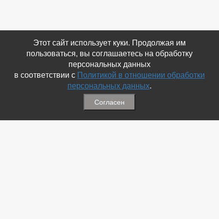
Этот сайт использует куки. Продолжая им
пользоваться, вы соглашаетесь на обработку
персональных данных
в соответствии с
Политикой в отношении обработки
персональных данных
.
Согласен
Связаться с Нами
☎ (86354) 5-35-50
✉ gazetadvd@yandex.ru
WhatsApp +7 918 581 55 10
Информация
-
Обратная связь
-
Политика обработки персональных данных
-
Мы в Соц.Сетях
-
Архив номеров
Меню