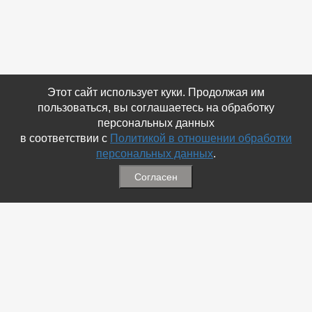
Этот сайт использует куки. Продолжая им
пользоваться, вы соглашаетесь на обработку
персональных данных
в соответствии с
Политикой в отношении обработки
персональных данных
.
Согласен
Связаться с Нами
☎ (86354) 5-35-50
✉ gazetadvd@yandex.ru
WhatsApp +7 918 581 55 10
Информация
-
Обратная связь
-
Политика обработки персональных данных
-
Мы в Соц.Сетях