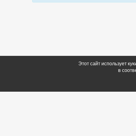
Этот сайт использует ку
в соотв
Связаться с Нами
Информ
☎ (86354) 5-35-50
-
Обратн
✉ gazetadvd@yandex.ru
-
Полит
WhatsApp +7 918 581 55 10
данных
-
Мы в 
-
Архив