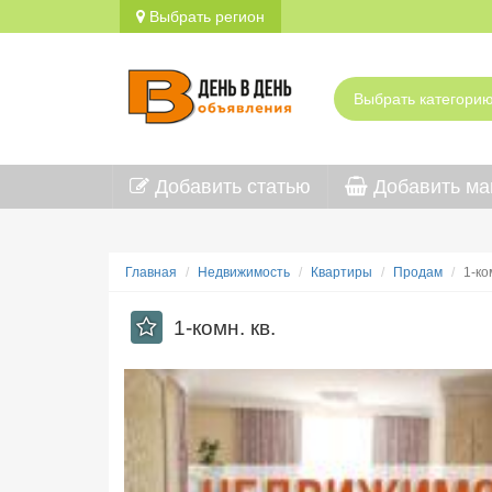
Выбрать регион
Добавить статью
Добавить ма
Главная
Недвижимость
Квартиры
Продам
1-ко
1-комн. кв.