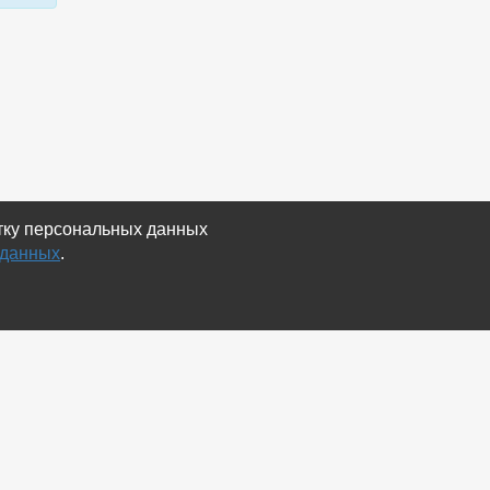
отку персональных данных
 данных
.
Экспорт
Карта сайта
RSS Объявления
RSS Блог (статей)
RSS Магазины