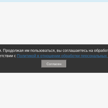
ки. Продолжая им пользоваться, вы соглашаетесь на обраб
етствии с
Политикой в отношении обработки персональных
Согласен
ация
Меню
ая связь
-
Избранное
ика обработки персональных
-
Статьи
-
Магазины
Соц.Сетях
-
Добавить объявление
 номеров
-
Добавить Магазин
-
Добавить Статью
-
Установить приложение