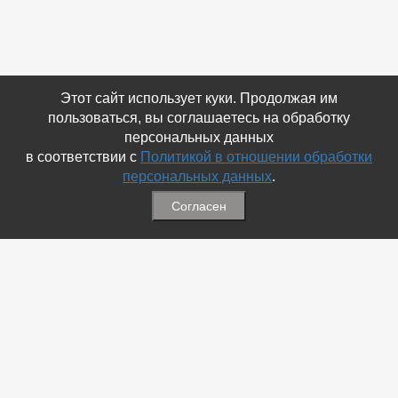
Этот сайт использует куки. Продолжая им
пользоваться, вы соглашаетесь на обработку
персональных данных
в соответствии с
Политикой в отношении обработки
персональных данных
.
Согласен
Связаться с Нами
☎ (86354) 5-35-50
✉ gazetadvd@yandex.ru
WhatsApp +7 918 581 55 10
Информация
-
Обратная связь
-
Политика обработки персональных данных
-
Мы в Соц.Сетях
-
Архив номеров