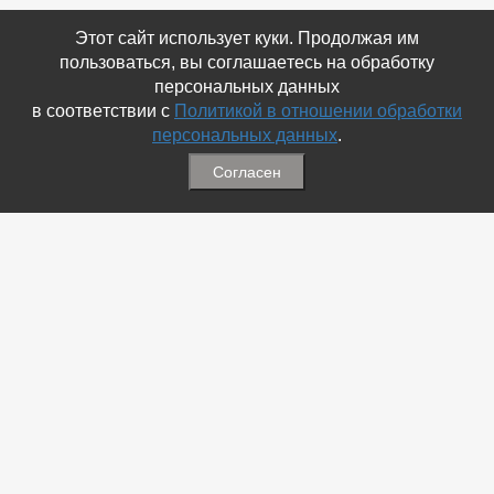
Этот сайт использует куки. Продолжая им
пользоваться, вы соглашаетесь на обработку
персональных данных
в соответствии с
Политикой в отношении обработки
персональных данных
.
Согласен
Связаться с Нами
☎ (86354) 5-35-50
✉ gazetadvd@yandex.ru
WhatsApp +7 918 581 55 10
Информация
-
Обратная связь
-
Политика обработки персональных данных
-
Мы в Соц.Сетях
-
Архив номеров
Меню
-
Избранное
-
Статьи