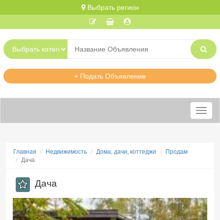
Выбрать регион
+ Подать Объявление
Меню
Главная
Недвижимость
Дома, дачи, коттеджи
Продам
Дача
Дача