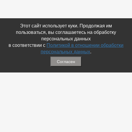
Этот сайт использует куки. Продолжая им
пользоваться, вы соглашаетесь на обработку
персональных данных
в соответствии с
Политикой в отношении обработки
персональных данных
.
Согласен
Связаться с Нами
☎ (86354) 5-35-50
✉ gazetadvd@yandex.ru
WhatsApp +7 918 581 55 10
Информация
-
Обратная связь
-
Политика обработки персональных данных
-
Мы в Соц.Сетях
-
Архив номеров
Меню