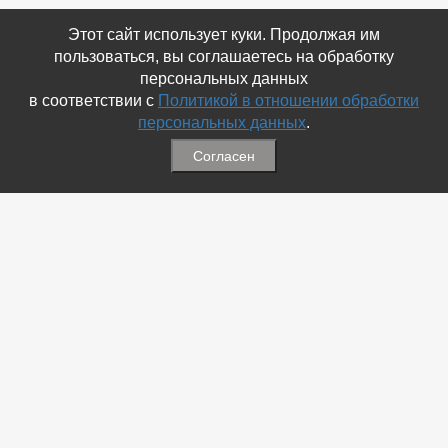
Этот сайт использует куки. Продолжая им
пользоваться, вы соглашаетесь на обработку
персональных данных
в соответствии с
Политикой в отношении обработки
персональных данных
.
Согласен
Связаться с Нами
☎ (86354) 5-35-50
✉ gazetadvd@yandex.ru
WhatsApp +7 918 581 55 10
Информация
-
Обратная связь
-
Политика обработки персональных данных
-
Мы в Соц.Сетях
-
Архив номеров
Меню
-
Избранное
-
Статьи