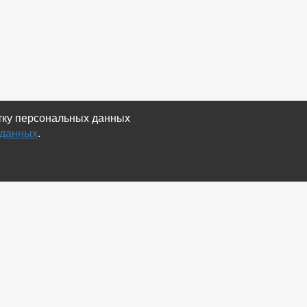
отку персональных данных
 данных
.
Экспорт
Карта сайта
RSS Объявления
RSS Блог (статей)
RSS Магазины