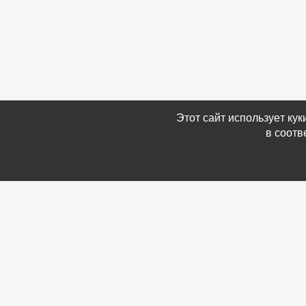
Этот сайт использует ку
в соотв
Связаться с Нами
Информ
☎ (86354) 5-35-50
-
Обратн
✉ gazetadvd@yandex.ru
-
Полит
WhatsApp +7 918 581 55 10
данных
-
Мы в 
-
Архив