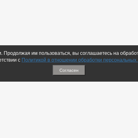
ки. Продолжая им пользоваться, вы соглашаетесь на обраб
етствии с
Политикой в отношении обработки персональных
Согласен
ация
Меню
ая связь
-
Избранное
ика обработки персональных
-
Статьи
-
Магазины
Соц.Сетях
-
Добавить объявление
 номеров
-
Добавить Магазин
-
Добавить Статью
-
Установить приложение