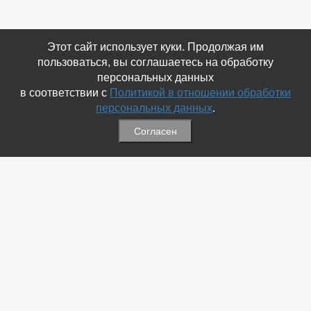
Этот сайт использует куки. Продолжая им
пользоваться, вы соглашаетесь на обработку
персональных данных
в соответствии с
Политикой в отношении обработки
персональных данных
.
Согласен
Связаться с Нами
☎ (86354) 5-35-50
✉ gazetadvd@yandex.ru
WhatsApp +7 918 581 55 10
Информация
-
Обратная связь
-
Политика обработки персональных данных
-
Мы в Соц.Сетях
-
Архив номеров
Меню
-
Избранное