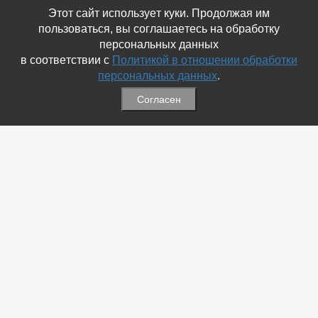
Этот сайт использует куки. Продолжая им
пользоваться, вы соглашаетесь на обработку
персональных данных
в соответствии с
Политикой в отношении обработки
персональных данных
.
Согласен
Связаться с Нами
☎ (86354) 5-35-50
✉ gazetadvd@yandex.ru
WhatsApp +7 918 581 55 10
Информация
-
Обратная связь
-
Политика обработки персональных данных
-
Мы в Соц.Сетях
-
Архив номеров
Меню
-
Избранное
-
Статьи
-
Магазины