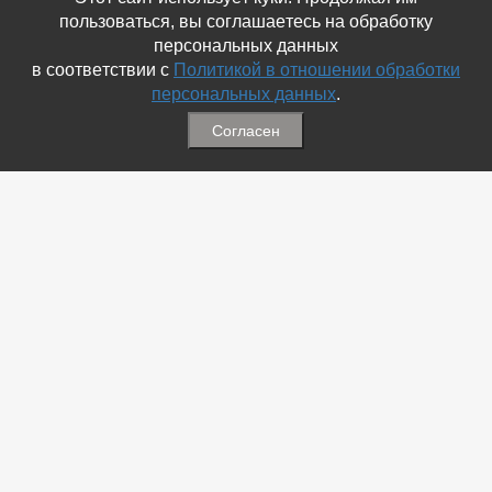
пользоваться, вы соглашаетесь на обработку
персональных данных
в соответствии с
Политикой в отношении обработки
персональных данных
.
Согласен
Связаться с Нами
☎ (86354) 5-35-50
✉ gazetadvd@yandex.ru
WhatsApp +7 918 581 55 10
Информация
-
Обратная связь
-
Политика обработки персональных данных
-
Мы в Соц.Сетях
-
Архив номеров
Меню
-
Избранное
-
Статьи
-
Магазины
-
Добавить объявление