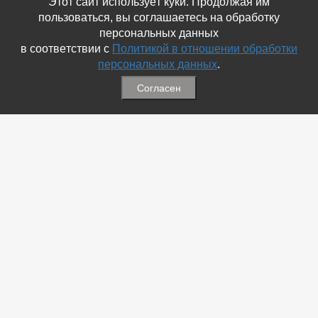
Этот сайт использует куки. Продолжая им
пользоваться, вы соглашаетесь на обработку
персональных данных
в соответствии с
Политикой в отношении обработки
персональных данных
.
Согласен
Связаться с Нами
☎ (86354) 5-35-50
✉ gazetadvd@yandex.ru
WhatsApp +7 918 581 55 10
Информация
-
Обратная связь
-
Политика обработки персональных данных
-
Мы в Соц.Сетях
-
Архив номеров
Меню
-
Избранное
-
Статьи
-
Магазины
-
Добавить объявление