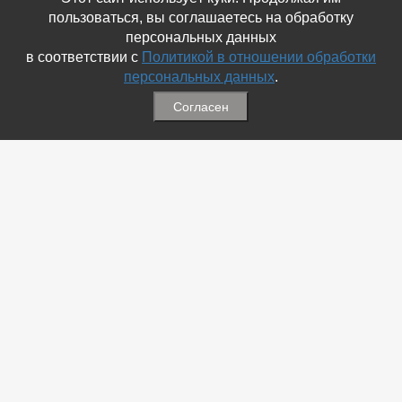
пользоваться, вы соглашаетесь на обработку
персональных данных
в соответствии с
Политикой в отношении обработки
персональных данных
.
Согласен
Связаться с Нами
☎ (86354) 5-35-50
✉ gazetadvd@yandex.ru
WhatsApp +7 918 581 55 10
Информация
-
Обратная связь
-
Политика обработки персональных данных
-
Мы в Соц.Сетях
-
Архив номеров
Меню
-
Избранное
-
Статьи
-
Магазины
-
Добавить объявление