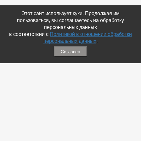
Этот сайт использует куки. Продолжая им
пользоваться, вы соглашаетесь на обработку
персональных данных
в соответствии с
Политикой в отношении обработки
персональных данных
.
Согласен
Связаться с Нами
☎ (86354) 5-35-50
✉ gazetadvd@yandex.ru
WhatsApp +7 918 581 55 10
Информация
-
Обратная связь
-
Политика обработки персональных данных
-
Мы в Соц.Сетях
-
Архив номеров
Меню
-
Избранное
-
Статьи