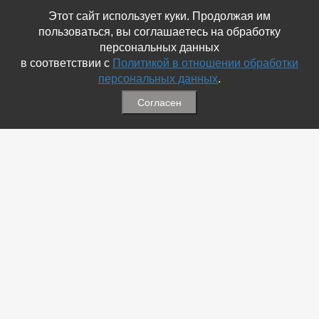
Этот сайт использует куки. Продолжая им
пользоваться, вы соглашаетесь на обработку
персональных данных
в соответствии с
Политикой в отношении обработки
персональных данных
.
Согласен
Связаться с Нами
☎ (86354) 5-35-50
✉ gazetadvd@yandex.ru
WhatsApp +7 918 581 55 10
Информация
-
Обратная связь
-
Политика обработки персональных данных
-
Мы в Соц.Сетях
-
Архив номеров
Меню
-
Избранное
-
Статьи
-
Магазины