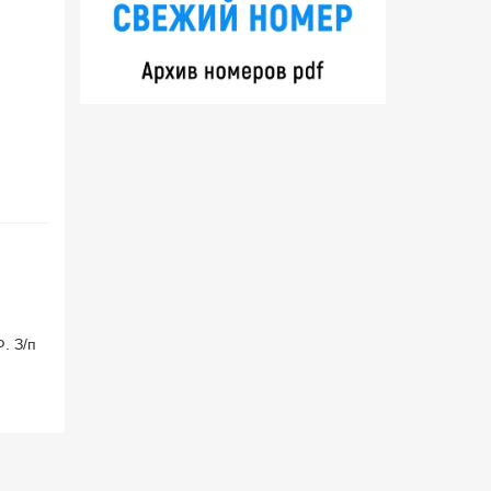
. З/п