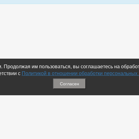
ки. Продолжая им пользоваться, вы соглашаетесь на обраб
етствии с
Политикой в отношении обработки персональных
Согласен
ация
Меню
ая связь
-
Избранное
ика обработки персональных
-
Статьи
-
Магазины
Соц.Сетях
-
Добавить объявление
 номеров
-
Добавить Магазин
-
Добавить Статью
-
Установить приложение