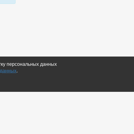
отку персональных данных
 данных
.
Экспорт
Карта сайта
RSS Объявления
RSS Блог (статей)
RSS Магазины