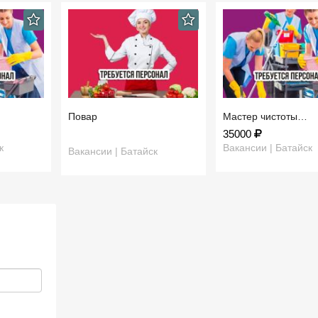
Повар
Мастер чистоты…
35000
к
Вакансии | Батайск
Вакансии | Батайск