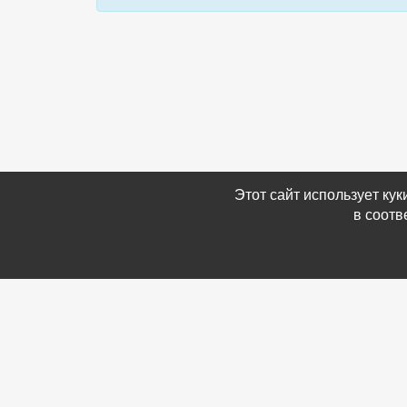
Этот сайт использует ку
в соотв
Связаться с Нами
Информ
☎ (86354) 5-35-50
-
Обратн
✉ gazetadvd@yandex.ru
-
Полит
WhatsApp +7 918 581 55 10
данных
-
Мы в 
-
Архив