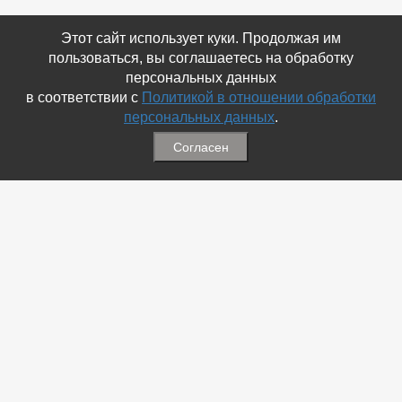
Этот сайт использует куки. Продолжая им
пользоваться, вы соглашаетесь на обработку
персональных данных
в соответствии с
Политикой в отношении обработки
персональных данных
.
Согласен
Связаться с Нами
☎ (86354) 5-35-50
✉ gazetadvd@yandex.ru
WhatsApp +7 918 581 55 10
Информация
-
Обратная связь
-
Политика обработки персональных данных
-
Мы в Соц.Сетях
-
Архив номеров
Меню
-
Избранное
-
Статьи