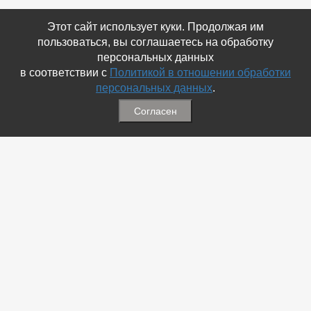
Этот сайт использует куки. Продолжая им
пользоваться, вы соглашаетесь на обработку
персональных данных
в соответствии с
Политикой в отношении обработки
персональных данных
.
Согласен
Связаться с Нами
☎ (86354) 5-35-50
✉ gazetadvd@yandex.ru
WhatsApp +7 918 581 55 10
Информация
-
Обратная связь
-
Политика обработки персональных данных
-
Мы в Соц.Сетях
-
Архив номеров
Меню
-
Избранное
-
Статьи