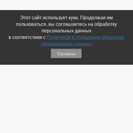
Этот сайт использует куки. Продолжая им
пользоваться, вы соглашаетесь на обработку
персональных данных
в соответствии с
Политикой в отношении обработки
персональных данных
.
Согласен
Связаться с Нами
☎ (86354) 5-35-50
✉ gazetadvd@yandex.ru
WhatsApp +7 918 581 55 10
Информация
-
Обратная связь
-
Политика обработки персональных данных
-
Мы в Соц.Сетях
-
Архив номеров
Меню
-
Избранное