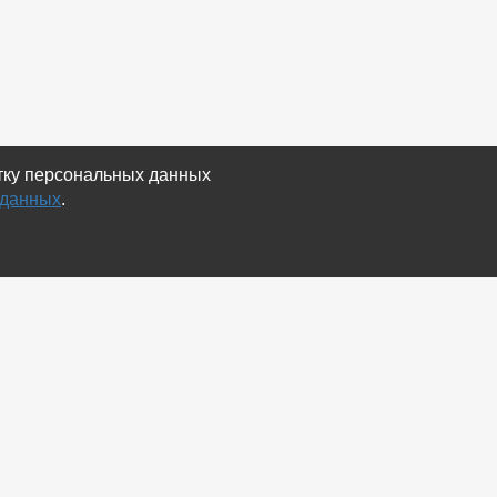
отку персональных данных
 данных
.
Экспорт
Карта сайта
RSS Объявления
RSS Блог (статей)
RSS Магазины