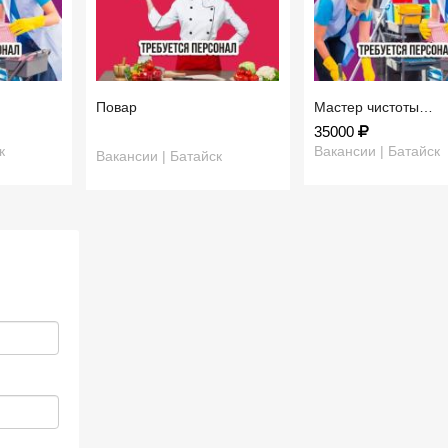
Повар
Мастер чистоты…
35000
к
Вакансии | Батайск
Вакансии | Батайск