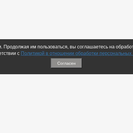
ки. Продолжая им пользоваться, вы соглашаетесь на обраб
етствии с
Политикой в отношении обработки персональных
Согласен
ация
Меню
ая связь
-
Избранное
ика обработки персональных
-
Статьи
-
Магазины
Соц.Сетях
-
Добавить объявление
 номеров
-
Добавить Магазин
-
Добавить Статью
-
Установить приложение