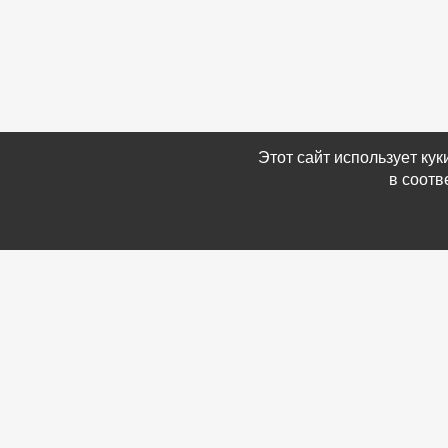
Этот сайт использует ку
в соотв
Связаться с Нами
Информ
☎ (86354) 5-35-50
-
Обратн
✉ gazetadvd@yandex.ru
-
Полит
WhatsApp +7 918 581 55 10
данных
-
Мы в 
-
Архив
© Газета объявлений