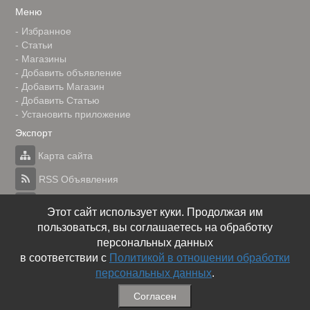
Меню
-
Избранное
-
Статьи
-
Магазины
-
Добавить объявление
-
Добавить Магазин
-
Добавить Статью
-
Установить приложение
Экспорт
Карта сайта
RSS Объявления
RSS Блог (статей)
Этот сайт использует куки. Продолжая им
пользоваться, вы соглашаетесь на обработку
RSS Магазины
персональных данных
в соответствии с
Политикой в отношении обработки
персональных данных
.
© Газета объявлений
Согласен