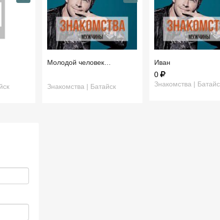
Молодой человек…
Иван
0
Знакомства | Батайс
йск
Знакомства | Батайск