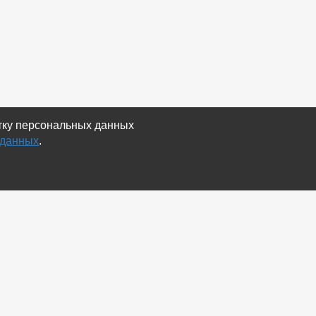
отку персональных данных
 данных
.
Экспорт
Карта сайта
RSS Объявления
RSS Блог (статей)
RSS Магазины