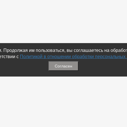
ки. Продолжая им пользоваться, вы соглашаетесь на обраб
етствии с
Политикой в отношении обработки персональных
Согласен
ация
Меню
ая связь
-
Избранное
ика обработки персональных
-
Статьи
-
Магазины
Соц.Сетях
-
Добавить объявление
 номеров
-
Добавить Магазин
-
Добавить Статью
-
Установить приложение