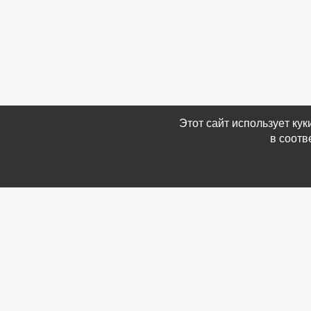
Этот сайт использует ку
в соотв
Связаться с Нами
Информ
☎ (86354) 5-35-50
-
Обратн
✉ gazetadvd@yandex.ru
-
Полит
WhatsApp +7 918 581 55 10
данных
-
Мы в 
-
Архив