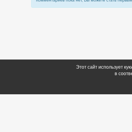
Комментариев пока нет, Вы можете стать первым
Этот сайт использует ку
в соотв
Связаться с Нами
Информ
☎ (86354) 5-35-50
-
Обратн
✉ gazetadvd@yandex.ru
-
Полит
WhatsApp +7 918 581 55 10
данных
-
Мы в 
-
Архив