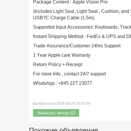
Package Content : Apple Vision Pro
(Includes Light Seal, Light Seal , Cushion, and
USB?C Charge Cable (1.5m).
Supported Input Accessories: Keyboards, Track
Instant Shipping Method : FedEx & UPS and 
Trade Assurance/Customer 24hrs Support
1 Year Apple care Warranty
Return Policy + Receipt
For more Info , contact 24/7 support
WhatsApp : +845 227 23077
Был(а) в сети 2026-05-29 16:53:59
Написать автору
Похожие объявления