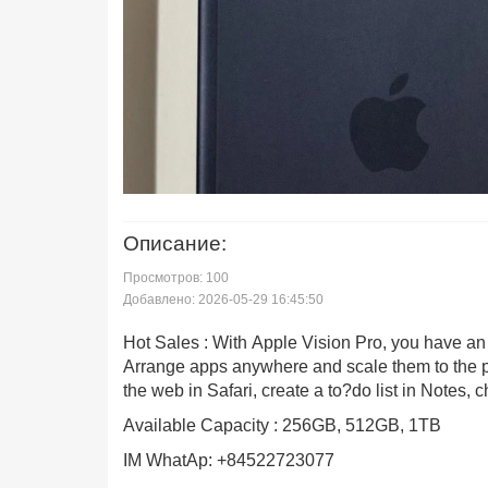
Описание:
Просмотров: 100
Добавлено: 2026-05-29 16:45:50
Hot Sales : With Apple Vision Pro, you have an 
Arrange apps anywhere and scale them to the p
the web in Safari, create a to?do list in Note
Available Capacity : 256GB, 512GB, 1TB
IM WhatAp: +84522723077