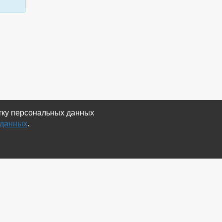
отку персональных данных
 данных
.
Экспорт
Карта сайта
RSS Объявления
RSS Блог (статей)
RSS Магазины