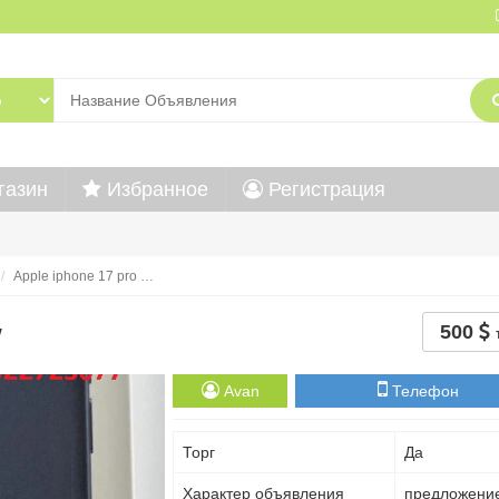
газин
Избранное
Регистрация
Apple iphone 17 pro …
w
500
Avan
Телефон
Торг
Да
Характер объявления
предложени