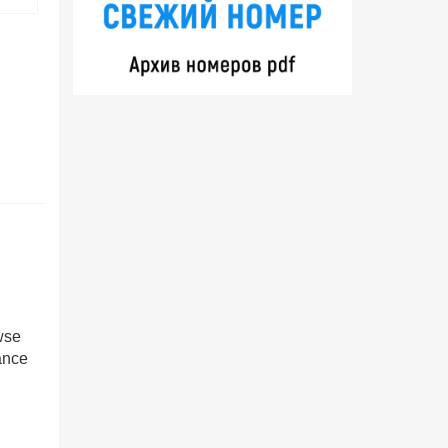
wse
ance