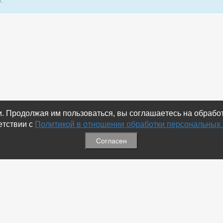
.
ки. Продолжая им пользоваться, вы соглашаетесь на обраб
етствии с
Политикой в отношении обработки персональных
Согласен
ация
Меню
ая связь
-
Избранное
ика обработки персональных
-
Статьи
-
Магазины
Соц.Сетях
-
Добавить объявление
 номеров
-
Добавить Магазин
-
Добавить Статью
-
Установить приложение