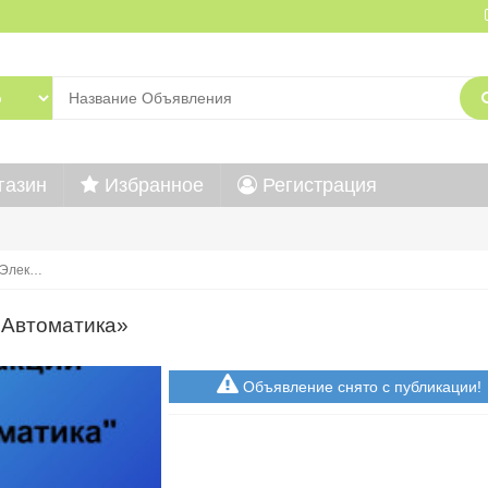
газин
Избранное
Регистрация
«Элек…
оАвтоматика»
Объявление снято с публикации!