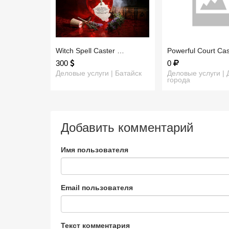
​Witch Spell Caster …
​Powerful Court C
300
0
Деловые услуги | Батайск
Деловые услуги | 
города
Добавить комментарий
Имя пользователя
Email пользователя
Текст комментария