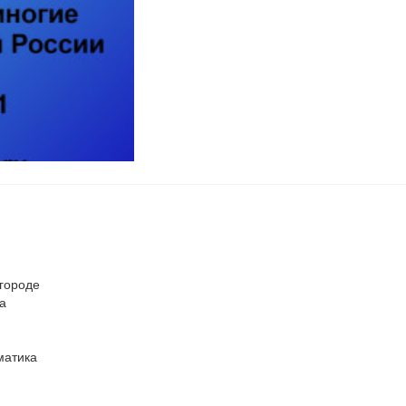
городе
а
матика