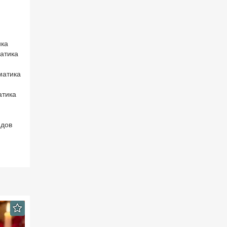
ика
атика
матика
атика
ндов