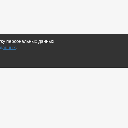
отку персональных данных
 данных
.
Экспорт
Карта сайта
RSS Объявления
RSS Блог (статей)
RSS Магазины