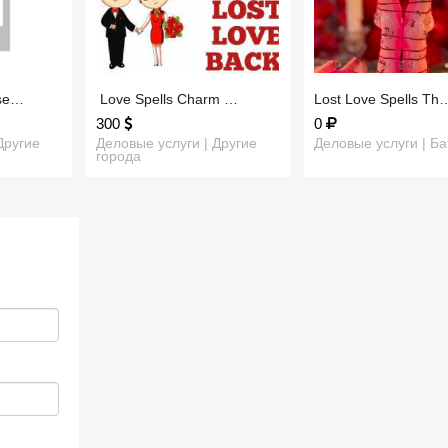
ase…
​ Love Spells Charm …
​Lost Love Spells Th
300
0
Другие
Деловые услуги | Другие
Деловые услуги | Ба
города