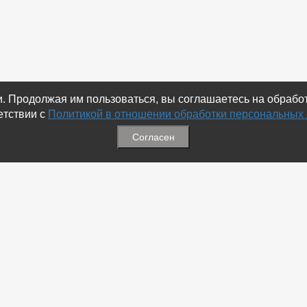
ки. Продолжая им пользоваться, вы соглашаетесь на обраб
етствии с
Политикой в отношении обработки персональных
Согласен
ация
Меню
ая связь
-
Избранное
ика обработки персональных
-
Статьи
-
Магазины
Соц.Сетях
-
Добавить объявление
 номеров
-
Добавить Магазин
-
Добавить Статью
-
Установить приложение