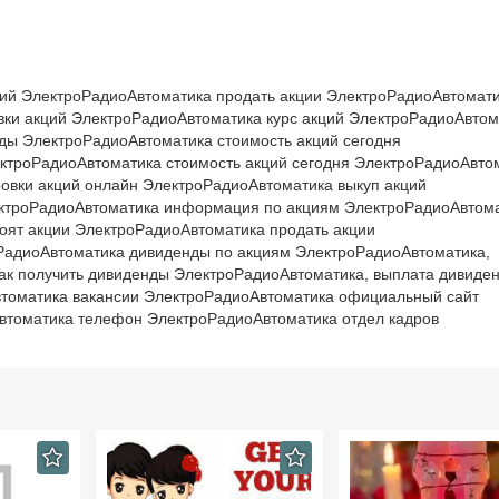
ций ЭлектроРадиоАвтоматика продать акции ЭлектроРадиоАвтомат
вки акций ЭлектроРадиоАвтоматика курс акций ЭлектроРадиоАвтом
ды ЭлектроРадиоАвтоматика стоимость акций сегодня
ктроРадиоАвтоматика стоимость акций сегодня ЭлектроРадиоАвто
ровки акций онлайн ЭлектроРадиоАвтоматика выкуп акций
ктроРадиоАвтоматика информация по акциям ЭлектроРадиоАвтом
тоят акции ЭлектроРадиоАвтоматика продать акции
оРадиоАвтоматика дивиденды по акциям ЭлектроРадиоАвтоматика,
ак получить дивиденды ЭлектроРадиоАвтоматика, выплата дивиде
томатика вакансии ЭлектроРадиоАвтоматика официальный сайт
томатика телефон ЭлектроРадиоАвтоматика отдел кадров