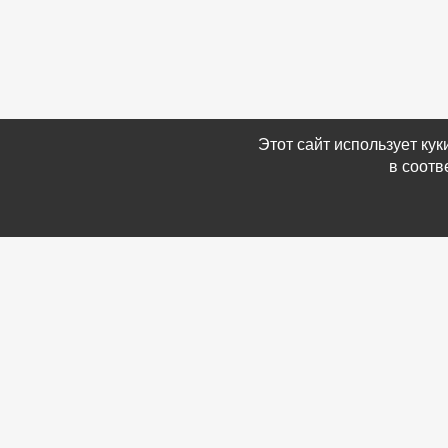
Этот сайт использует ку
в соотв
Связаться с Нами
Информ
☎ (86354) 5-35-50
-
Обратн
✉ gazetadvd@yandex.ru
-
Полит
WhatsApp +7 918 581 55 10
данных
-
Мы в 
-
Архив
© Газета объявлений