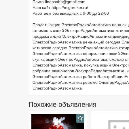
Почта finansabn@gmail.com
Наш сайт https://migbroker.ru/
Работаем без выходных с 9-00 до 22-00
Продать акции ЭлектроРадиоАвтоматика цена ак
стоимость акций ЭлектроРадиоАвтоматика котиро
продажа акций ЭлектроРадиоАвтоматика дивиден
ЭлектроРадиоАвтоматика цена акций сегодня Эле
котировки сегодня ЭлектроРадиоАвтоматика коти
ЭлектроРадиоАвтоматика оформление акций Эле
скупка акций ЭлектроРадиоАвтоматика, сколько с
ЭлектроРадиоАвтоматика, покупка акций Электр
собрание акционеров ЭлектроРадиоАвтоматика, к
ЭлектроРадиоАвтоматика работа ЭлектроРадиоАв
ЭлектроРадиоАвтоматика резюме ЭлектроРадиоАв
ЭлектроРадиоАвтоматика
Похожие объявления