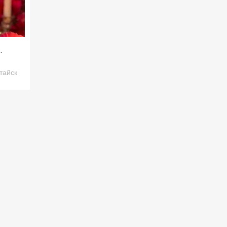
…
тайск