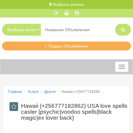
Выбрать регион
+ Подать Объявление
Меню
Главная
Услуги
Другое
Hawaii (+25677718286…
Hawaii (+256777182862) USA love spells
caster {psychic|voodoo spells|black
magic|ex lover back}