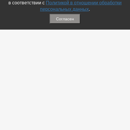
в соответствии с
Политикой в отношении обработки
персональных данных
.
Согласен
Связаться с Нами
☎ (86354) 5-35-50
✉ gazetadvd@yandex.ru
WhatsApp +7 918 581 55 10
Информация
-
Обратная связь
-
Политика обработки персональных данных
-
Мы в Соц.Сетях
-
Архив номеров
Меню
-
Избранное
-
Статьи
-
Магазины
-
Добавить объявление
-
Добавить Магазин
-
Добавить Статью
-
Установить приложение