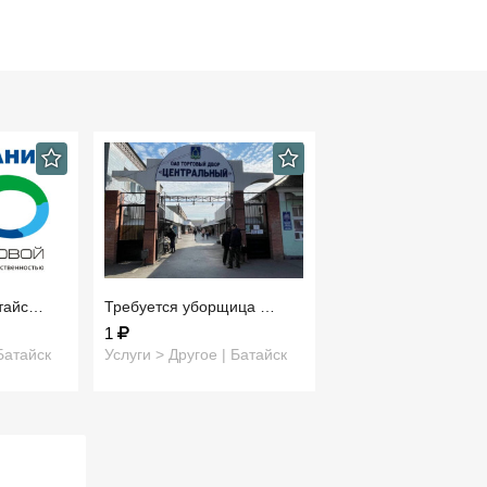
атайс…
Требуется уборщица …
1
Батайск
Услуги > Другое | Батайск