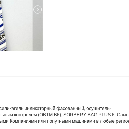
силикагель индикаторный фасованный, осушитель-
уальным контролем (ОВТМ ВК), SORBERY BAG PLUS К. Сам
ными Компаниями или попутными машинами в любые регио