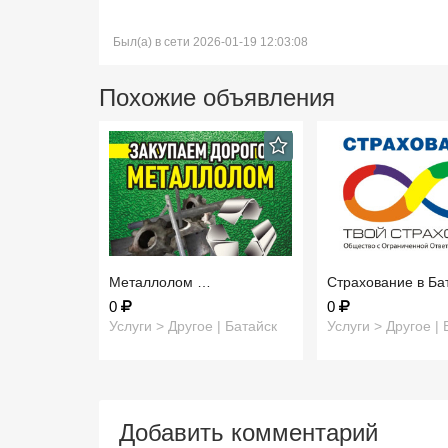
Был(а) в сети 2026-01-19 12:03:08
Похожие объявления
Металлолом …
Страхование в Б
0
0
Услуги > Другое | Батайск
Услуги > Другое | 
Добавить комментарий