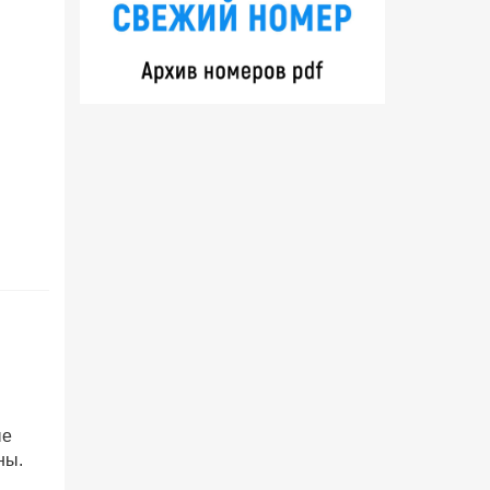
ые
ны.