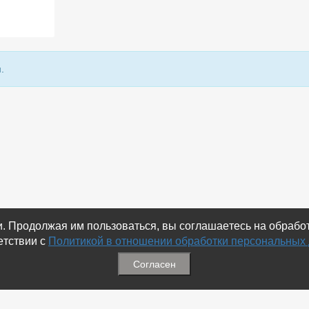
.
ки. Продолжая им пользоваться, вы соглашаетесь на обраб
етствии с
Политикой в отношении обработки персональных
Согласен
ация
Меню
ая связь
-
Избранное
ика обработки персональных
-
Статьи