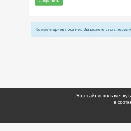
Сохранить
Комментариев пока нет, Вы можете стать первым
Этот сайт использует ку
в соотв
Связаться с Нами
Информ
☎ (86354) 5-35-50
-
Обратн
✉ gazetadvd@yandex.ru
-
Полит