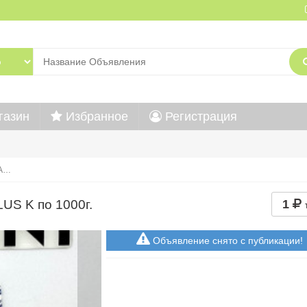
газин
Избранное
Регистрация
A…
S K по 1000г.
1
Объявление снято с публикации!