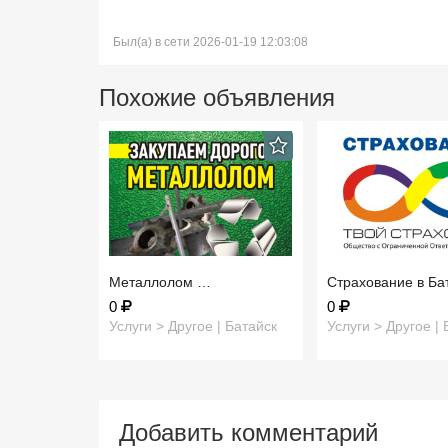
Был(а) в сети 2026-01-19 12:03:08
Похожие объявления
Металлолом …
Страхование в Б
0
0
Услуги > Другое | Батайск
Услуги > Другое | 
Добавить комментарий