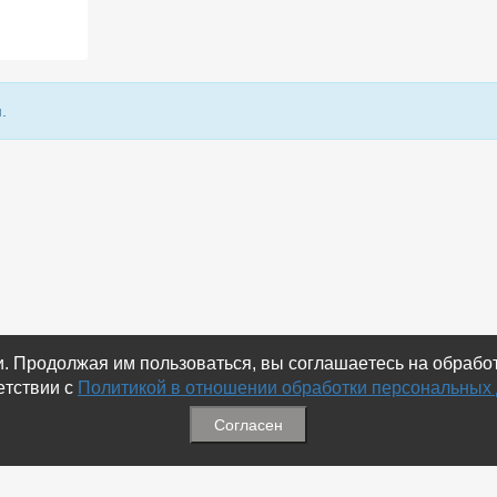
.
ки. Продолжая им пользоваться, вы соглашаетесь на обраб
етствии с
Политикой в отношении обработки персональных
Согласен
ация
Меню
ая связь
-
Избранное
ика обработки персональных
-
Статьи