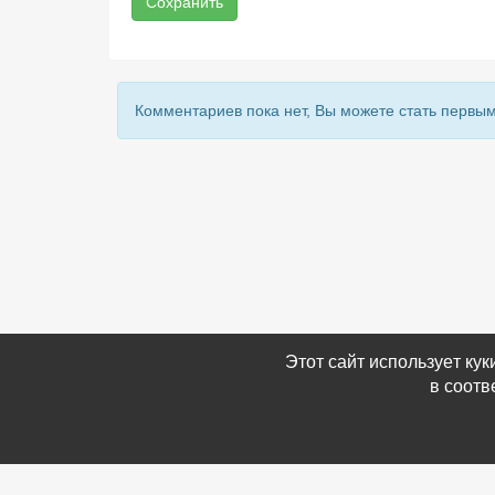
Сохранить
Комментариев пока нет, Вы можете стать первым
Этот сайт использует ку
в соотв
Связаться с Нами
Информ
☎ (86354) 5-35-50
-
Обратн
✉ gazetadvd@yandex.ru
-
Полит