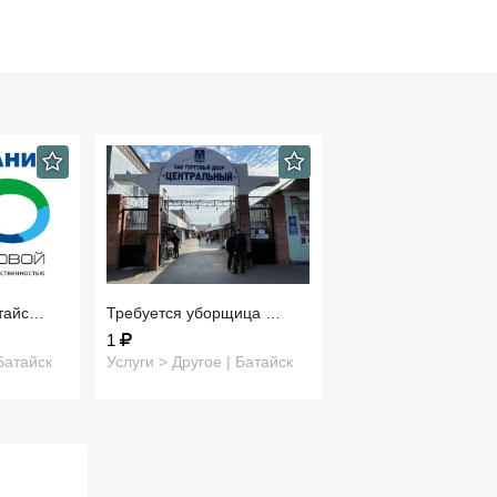
атайс…
Требуется уборщица …
1
Батайск
Услуги > Другое | Батайск