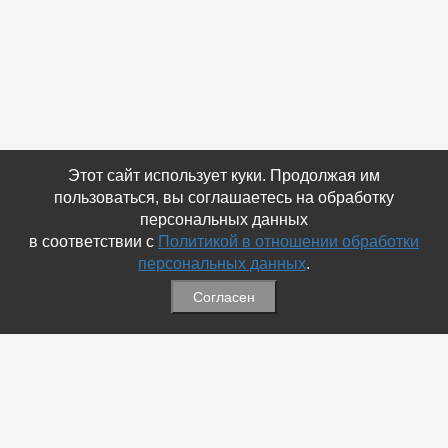
Этот сайт использует куки. Продолжая им
пользоваться, вы соглашаетесь на обработку
персональных данных
в соответствии с
Политикой в отношении обработки
персональных данных
.
Согласен
Связаться с Нами
☎ (86354) 5-35-50
✉ gazetadvd@yandex.ru
WhatsApp +7 918 581 55 10
Информация
-
Обратная связь