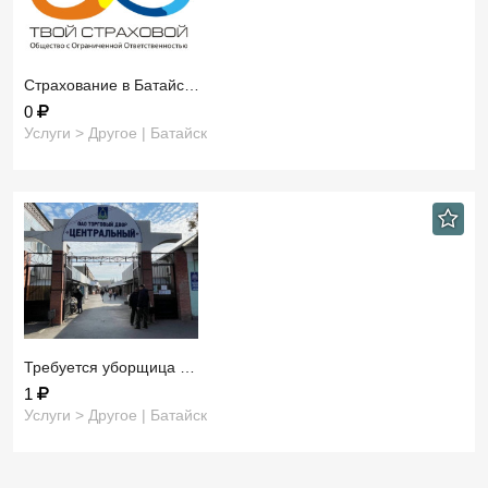
Страхование в Батайс…
0
Услуги > Другое | Батайск
Требуется уборщица …
1
Услуги > Другое | Батайск