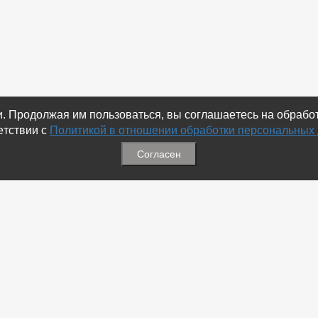
ки. Продолжая им пользоваться, вы соглашаетесь на обраб
етствии с
Политикой в отношении обработки персональных
Согласен
ация
Меню
ая связь
-
Избранное
ика обработки персональных
-
Статьи
-
Магазины
Соц.Сетях
-
Добавить объявление
 номеров
-
Добавить Магазин
-
Добавить Статью
-
Установить приложение