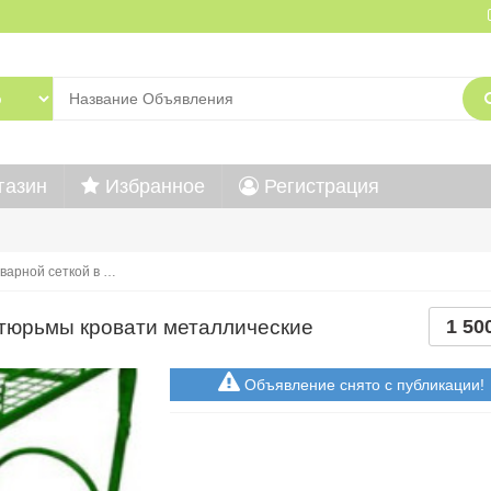
газин
Избранное
Регистрация
варной сеткой в …
 тюрьмы кровати металлические
1 50
Объявление снято с публикации!