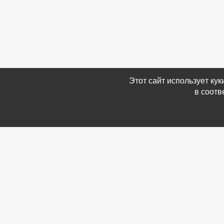
Этот сайт использует ку
в соотв
Связаться с Нами
Информ
☎ (86354) 5-35-50
-
Обратн
✉ gazetadvd@yandex.ru
-
Полит
WhatsApp +7 918 581 55 10
данных
-
Мы в 
-
Архив
© Газета объявлений