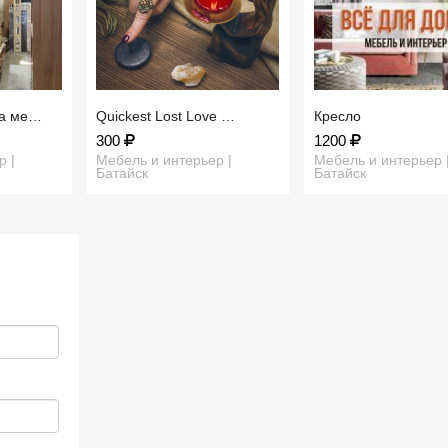
да ме…
​Quickest Lost Love …
Кресло
300
1200
р |
Мебель и интерьер |
Мебель и интерьер 
Батайск
Батайск