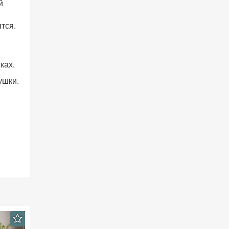
й
тся.
ках.
ушки.
.