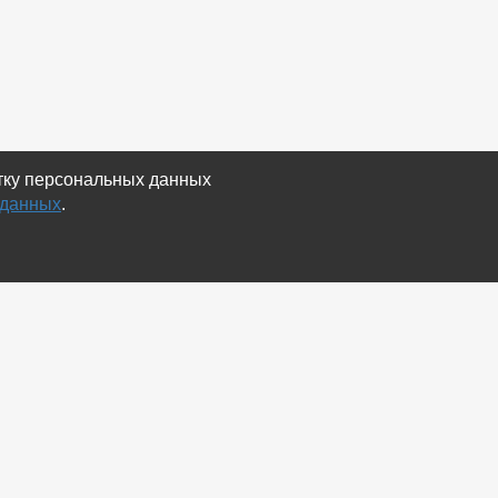
отку персональных данных
 данных
.
Экспорт
Карта сайта
RSS Объявления
RSS Блог (статей)
RSS Магазины