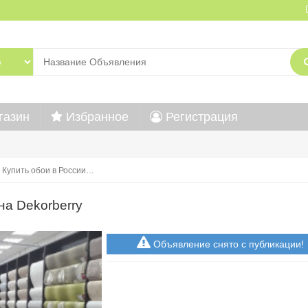
газин
Избранное
Регистрация
Купить обои в России…
на Dekorberry
Объявление снято с публикации!