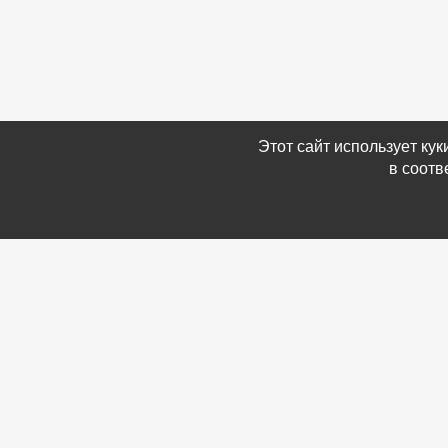
Этот сайт использует ку
в соотв
Связаться с Нами
Информ
☎ (86354) 5-35-50
-
Обратн
✉ gazetadvd@yandex.ru
-
Полит
WhatsApp +7 918 581 55 10
данных
-
Мы в 
-
Архив
© Газета объявлений