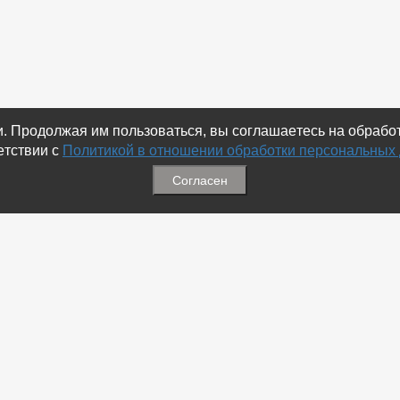
ки. Продолжая им пользоваться, вы соглашаетесь на обраб
етствии с
Политикой в отношении обработки персональных
Согласен
ация
Меню
ая связь
-
Избранное
ика обработки персональных
-
Статьи
-
Магазины
Соц.Сетях
-
Добавить объявление
 номеров
-
Добавить Магазин
-
Добавить Статью
-
Установить приложение