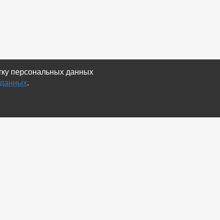
отку персональных данных
 данных
.
Экспорт
Карта сайта
RSS Объявления
RSS Блог (статей)
RSS Магазины