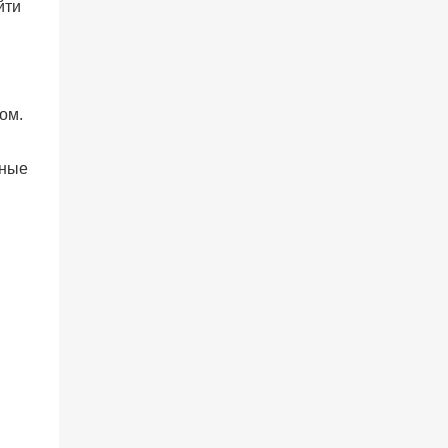
йти
ом.
жные