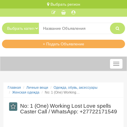
Выбрать регион
+ Подать Объявление
Меню
Главная
Личные вещи
Одежда, обувь, аксессуары
Женская одежда
​No: 1 (One) Working…
​No: 1 (One) Working Lost Love spells
Caster Call / WhatsApp: +27722171549