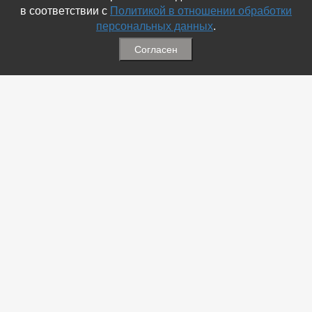
в соответствии с
Политикой в отношении обработки
персональных данных
.
Согласен
Связаться с Нами
☎ (86354) 5-35-50
✉ gazetadvd@yandex.ru
WhatsApp +7 918 581 55 10
Информация
-
Обратная связь
-
Политика обработки персональных данных
-
Мы в Соц.Сетях
-
Архив номеров
Меню
-
Избранное
-
Статьи
-
Магазины
-
Добавить объявление
-
Добавить Магазин
-
Добавить Статью
-
Установить приложение