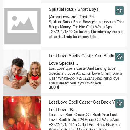
​Spiritual Rats / Short Boys
(Amagudwane) That Bri…
Spiritual Rats / Short Boys (Amagudwane) That
Brings Money, For Hire Call / WhatsApp:
+27722171549Get financial freedom by the help
of spiritual rats for money.I do …
​Lost Love Spells Caster And Binding
Love Speciali…
Lost Love Spells Caster And Binding Love
Specialist / Love Attraction Love Charm Spells
Call / WhatsApp: +27722171549Binding love
spells are for you if you think you…
300
​Lost Love Spell Caster Get Back Your
Lost Lover B…
Lost Love Spell Caster Get Back Your Lost
Lover Back In Just 24 Hours Call WhatsApp:
+27722171549I'm Called Prof Njuba Nkoko a
Powerful Spiritual Healer Specializing…