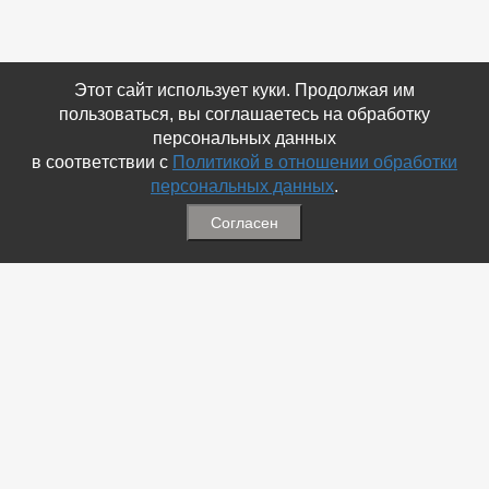
Этот сайт использует куки. Продолжая им
пользоваться, вы соглашаетесь на обработку
персональных данных
в соответствии с
Политикой в отношении обработки
персональных данных
.
Согласен
Связаться с Нами
☎ (86354) 5-35-50
✉ gazetadvd@yandex.ru
WhatsApp +7 918 581 55 10
Информация
-
Обратная связь
-
Политика обработки персональных данных
-
Мы в Соц.Сетях
-
Архив номеров
Меню