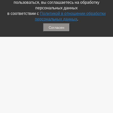
пользоваться, вы соглашаетесь на обработку
персональных данных
в соответствии с
Политикой в отношении обработки
персональных данных
.
Согласен
Связаться с Нами
☎ (86354) 5-35-50
✉ gazetadvd@yandex.ru
WhatsApp +7 918 581 55 10
Информация
-
Обратная связь
-
Политика обработки персональных данных
-
Мы в Соц.Сетях
-
Архив номеров
Меню
-
Избранное
-
Статьи
-
Магазины
-
Добавить объявление
-
Добавить Магазин