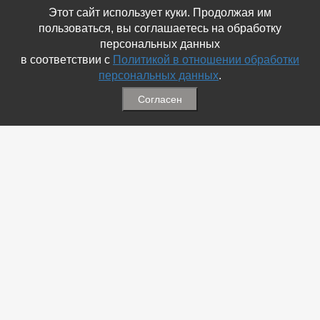
Этот сайт использует куки. Продолжая им
пользоваться, вы соглашаетесь на обработку
персональных данных
в соответствии с
Политикой в отношении обработки
персональных данных
.
Согласен
Связаться с Нами
☎ (86354) 5-35-50
✉ gazetadvd@yandex.ru
WhatsApp +7 918 581 55 10
Информация
-
Обратная связь
-
Политика обработки персональных данных
-
Мы в Соц.Сетях
-
Архив номеров
Меню
-
Избранное
-
Статьи
-
Магазины