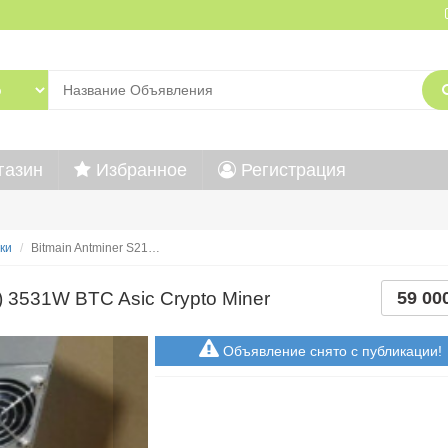
газин
Избранное
Регистрация
ки
Bitmain Antminer S21…
) 3531W BTC Asic Crypto Miner
59 00
Объявление снято с публикации!