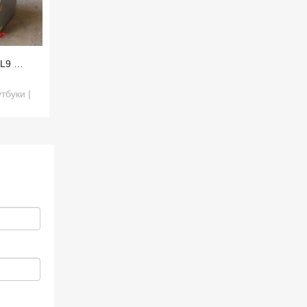
 L9 …
тбуки |