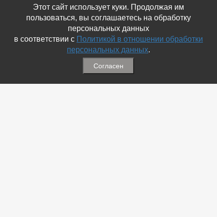
Этот сайт использует куки. Продолжая им
пользоваться, вы соглашаетесь на обработку
персональных данных
в соответствии с
Политикой в отношении обработки
персональных данных
.
Согласен
Связаться с Нами
☎ (86354) 5-35-50
✉ gazetadvd@yandex.ru
WhatsApp +7 918 581 55 10
Информация
-
Обратная связь
-
Политика обработки персональных данных
-
Мы в Соц.Сетях
-
Архив номеров
Меню
-
Избранное
-
Статьи
-
Магазины